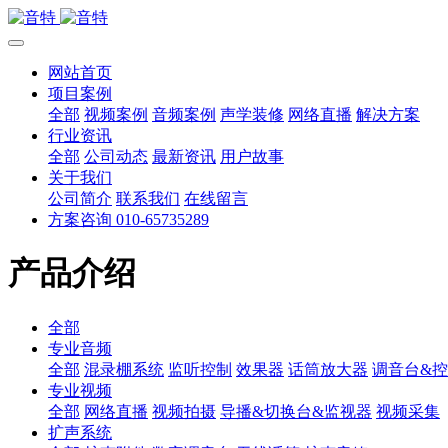
网站首页
项目案例
全部
视频案例
音频案例
声学装修
网络直播
解决方案
行业资讯
全部
公司动态
最新资讯
用户故事
关于我们
公司简介
联系我们
在线留言
方案咨询 010-65735289
产品介绍
全部
专业音频
全部
混录棚系统
监听控制
效果器
话筒放大器
调音台&
专业视频
全部
网络直播
视频拍摄
导播&切换台&监视器
视频采集
扩声系统