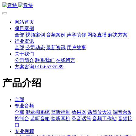
网站首页
项目案例
全部
视频案例
音频案例
声学装修
网络直播
解决方案
行业资讯
全部
公司动态
最新资讯
用户故事
关于我们
公司简介
联系我们
在线留言
方案咨询 010-65735289
产品介绍
全部
专业音频
全部
混录棚系统
监听控制
效果器
话筒放大器
调音台&
控制台
监听音箱
监听耳机
录音话筒
音频工作站
音频接
口
专业视频