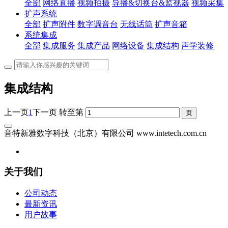
全部
网络直播
视频拍摄
导播&切换台&监视器
视频采集
扩声系统
全部
扩声附件
数字调音台
无线话筒
扩声音箱
系统集成
全部
集成服务
集成产品
网络设备
集成结构
声学装修
集成结构
上一页
1
下一页
转至第
音特新雅数字科技（北京）有限公司 www.intetech.com.cn
关于我们
公司动态
最新资讯
用户故事