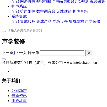
全部
网络直播
视频拍摄
导播&切换台&监视器
视频采集
扩声系统
全部
扩声附件
数字调音台
无线话筒
扩声音箱
系统集成
全部
集成服务
集成产品
网络设备
集成结构
声学装修
声学装修
上一页
1
下一页
转至第
音特新雅数字科技（北京）有限公司 www.intetech.com.cn
关于我们
公司动态
最新资讯
用户故事