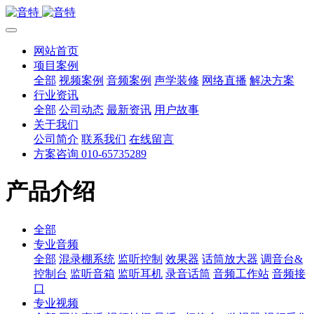
网站首页
项目案例
全部
视频案例
音频案例
声学装修
网络直播
解决方案
行业资讯
全部
公司动态
最新资讯
用户故事
关于我们
公司简介
联系我们
在线留言
方案咨询 010-65735289
产品介绍
全部
专业音频
全部
混录棚系统
监听控制
效果器
话筒放大器
调音台&
控制台
监听音箱
监听耳机
录音话筒
音频工作站
音频接
口
专业视频