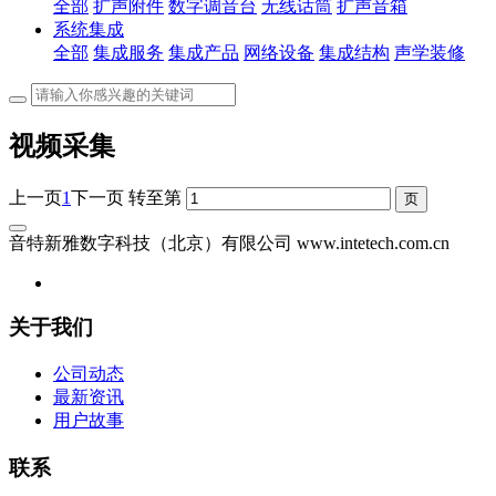
全部
扩声附件
数字调音台
无线话筒
扩声音箱
系统集成
全部
集成服务
集成产品
网络设备
集成结构
声学装修
视频采集
上一页
1
下一页
转至第
音特新雅数字科技（北京）有限公司 www.intetech.com.cn
关于我们
公司动态
最新资讯
用户故事
联系