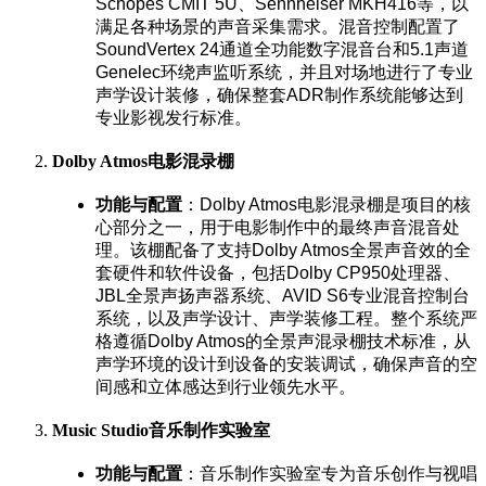
Schopes CMIT 5U
、
Sennheiser MKH416
等，以
满足各种场景的声音采集需求。混音控制配置了
SoundVertex 24
通道全功能数字混音台和
5.1
声道
Genelec
环绕声监听系统，并且对场地进行了专业
声学设计装修，确保整套
ADR
制作系统能够达到
专业影视发行标准。
电影混录棚
Dolby Atmos
功能与配置
：
Dolby Atmos
电影混录棚是项目的核
心部分之一，用于电影制作中的最终声音混音处
理。该棚配备了支持
Dolby Atmos
全景声音效的全
套硬件和软件设备，包括
Dolby CP950
处理器、
JBL
全景声扬声器系统、
AVID S6
专业混音控制台
系统，以及声学设计、声学装修工程。整个系统严
格遵循
Dolby Atmos
的全景声混录棚技术标准，从
声学环境的设计到设备的安装调试，确保声音的空
间感和立体感达到行业领先水平。
音乐制作实验室
Music Studio
功能与配置
：音乐制作实验室专为音乐创作与视唱