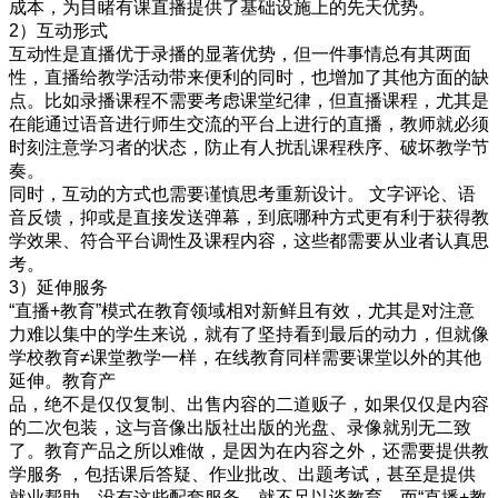
成本，为目睹有课直播提供了基础设施上的先天优势。
2
）互动形式
互动性是直播优于录播的显著优势，但一件事情总有其两面
性，直播给教学活动带来便利的同时，也增加了其他方面的缺
点。比如录播课程不需要考虑课堂纪律，但直播课程，尤其是
在能通过语音进行师生交流的平台上进行的直播，教师就必须
时刻注意学习者的状态，防止有人扰乱课程秩序、破坏教学节
奏。
同时，互动的方式也需要谨慎思考重新设计。
文字评论、语
音反馈，抑或是直接发送弹幕，到底哪种方式更有利于获得教
学效果、符合平台调性及课程内容，这些都需要从业者认真思
考。
3
）延伸服务
“
直播
+
教育
”
模式在教育领域相对新鲜且有效，尤其是对注意
力难以集中的学生来说，就有了坚持看到最后的动力，但就像
学校教育
≠
课堂教学一样，在线教育同样需要课堂以外的其他
延伸。教育产
品，绝不是仅仅复制、出售内容的二道贩子，如果仅仅是内容
的二次包装，这与音像出版社出版的光盘、录像就别无二致
了。教育产品之所以难做，是因为在内容之外，还需要提供教
学服务
，包括课后答疑、作业批改、出题考试，甚至是提供
就业帮助，没有这些配套服务，就不足以谈教育，而
“
直播
+
教