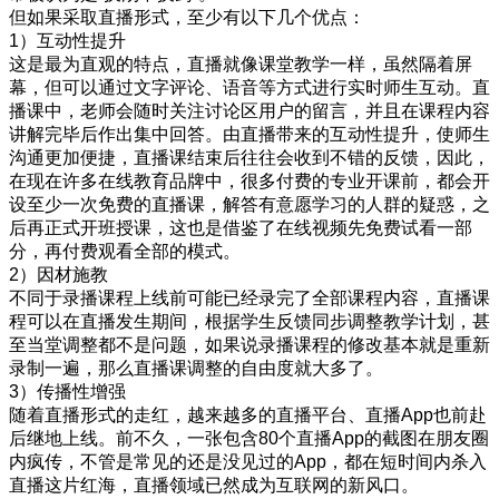
但如果采取直播形式，至少有以下几个优点：
1
）互动性提升
这是最为直观的特点，直播就像课堂教学一样，虽然隔着屏
幕，但可以通过文字评论、语音等方式进行实时师生互动。直
播课中，老师会随时关注讨论区用户的留言，并且在课程内容
讲解完毕后作出集中回答。由直播带来的互动性提升，使师生
沟通更加便捷，直播课结束后往往会收到不错的反馈，因此，
在现在许多在线教育品牌中，很多付费的专业开课前，都会开
设至少一次免费的直播课，解答有意愿学习的人群的疑惑，之
后再正式开班授课，这也是借鉴了在线视频先免费试看一部
分，再付费观看全部的模式。
2
）因材施教
不同于录播课程上线前可能已经录完了全部课程内容，直播课
程可以在直播发生期间，根据学生反馈同步调整教学计划，甚
至当堂调整都不是问题，如果说录播课程的修改基本就是重新
录制一遍，那么直播课调整的自由度就大多了。
3
）传播性增强
随着直播形式的走红，越来越多的直播平台、直播
App
也前赴
后继地上线。前不久，一张包含
80
个直播
App
的截图在朋友圈
内疯传，不管是常见的还是没见过的
App
，都在短时间内杀入
直播这片红海，直播领域已然成为互联网的新风口。