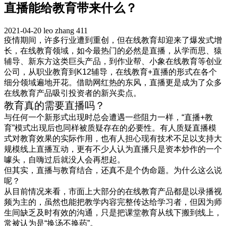
直播能给教育带来什么？
2021-04-20
leo zhang
411
疫情期间，许多行业遭到重创，但在线教育却迎来了爆发式增
长，在线教育领域，如今最热门的必然是直播，从学而思、猿
辅导、新东方这类巨头产品，到作业帮、小象在线教育等创业
公司，从职业教育到
K12
辅导，在线教育
+
直播的形式在各个
细分领域遍地开花。借助网红热的东风，直播更是成为了众多
在线教育产品吸引投资者的新兴卖点。
教育真的需要直播吗？
与任何一个新形式出现时总会遭遇一些阻力一样，
“
直播
+
教
育
”
模式出现后也同样被质疑存在的必要性。有人质疑直播模
式对教育效果的实际作用，也有人担心现有技术不足以支持大
规模线上直播互动，更有不少人认为直播只是资本炒作的一个
噱头，自嗨过后就没人会再想起。
但其实，直播与教育结合，还真不是个伪命题。为什么这么说
呢？
从目前情况来看，市面上大部分的在线教育产品都是以录播视
频为主的，虽然也能把教学内容完整传达给学习者，但因为师
生间缺乏及时有效的沟通，只是把课堂教育从线下搬到线上，
常被认为是
“
换汤不换药
”
。