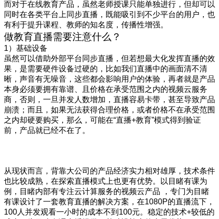
而对于在线教育产品，虽然老师授课只能单独进行，但却可以
同时在各类平台上同步直播，既能吸引到不少平台的用户，也
有利于提升课程、教师的知名度，传播性增强。
做教育直播需要注意什么？
1
）基础设备
虽然可以借助外部平台同步直播，但若想最大化发挥直播的效
果，是需要硬件设备过硬的，比如我们直播中的画面清不清
晰，声音有无噪音，这些都会影响用户的体验，再者就是产品
本身必须要拥有靠谱、且价格在承受范围之内的视频云服务
商，否则，一旦并发人数增加，直播容易卡带，甚至导致产品
崩溃；而且，如果无法获得合理价格，或者价格不在承受范围
之内却硬要购买，那么，可能在
“
直播
+
教育
”
模式得到验证
前，产品就已经不在了。
从现状而言，背靠大公司的产品经济实力相对雄厚，技术条件
也比较成熟，在探索直播模式上也更有优势。以目睹有课为
例，目睹内部有专注云计算服务的视频云产品
，专门为目睹
有课设计了一套教育直播的解决方案，在
1080P
的直播流下，
100
人并发观看一小时的成本不到
100
元。稳定的技术
+
较低的