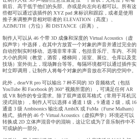
前后、高于低于他们的头部、亦或是向左向右都可以。所有这
些都可以通过该插件的 XYZ pad 来标识和跟踪，或者是使用
推子来调整声音相对听者的 ELEVATION（高度）、
AZIMUTH（方位）和 DISTANCE（距离）。
制作人可以从 46 个带 3D 成像和深度的 Virtual Acoustics（虚
拟声学）中选择，在其中方放置一个对象的声音并通过完全的
自动控制实时移动。选项非常丰富，包括音乐厅、车内、不同
大小的房间（教堂，酒窖，楼梯间，浴室、展位、仓库以及竞
技场）室外街上，现场舞台等等。每隔环境都可以通过插件实
时立即调用，让制作人将每个对象的声音放在不同的空间中。
此外，dearVR pro 可以输出 7 种不同的 3D 音频格式（包括
YouTube 和 Facebook 的 360° 视频所需的），可满足任何 AR
或 VR 制作的专业需求。除了双声道双耳格式（常用于耳机沉
浸式回放），制作人可以选择 4 通道 1 级，9 通道 2 级，或 16
通道 3 级 Ambisonics 输出成 AmbiX 或 FuMa（Furse Malham）
格式。插件的 46 个 Virtual Acoustics（虚拟声学）环境还可以
转换成 2D 立体声混音中的混响，这让它成为了音乐制作中不
可或缺的一部分。